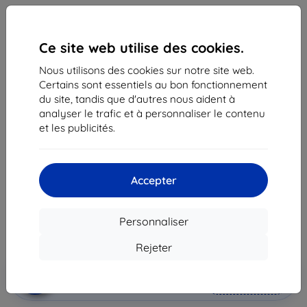
Ce site web utilise des cookies.
Nous utilisons des cookies sur notre site web.
Certains sont essentiels au bon fonctionnement
du site, tandis que d'autres nous aident à
analyser le trafic et à personnaliser le contenu
Style Stylus for Samsung EJ-PN980BJEGEU Note
et les publicités.
20 N980 gray (EJ-PN980BJEGEU)
Adapté pour:
Samsung Galaxy Note 20
Accepter
35,90 €
32,32 €
Personnaliser
Prix HT
26,93 €
Rejeter
Ajouter au
Réduction avec coupon
-10%
EXTRA10
panier