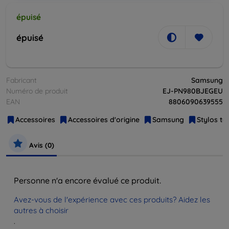
épuisé
épuisé
Fabricant
Samsung
Numéro de produit
EJ-PN980BJEGEU
EAN
8806090639555
Accessoires
Accessoires d'origine
Samsung
Stylos tac
Avis (0)
Personne n'a encore évalué ce produit.
Avez-vous de l'expérience avec ces produits? Aidez les
autres à choisir
.