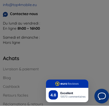
info@top4mobile.eu
Contactez-nous
Du lundi au vendredi :
En ligne
8h00 – 16h00
Samedi et dimanche :
Hors ligne
Achats
Livraison & paiement
Blog
Cashback
Excellent
4.6
Retours faciles
13573 commentaires
Réclamations & retours