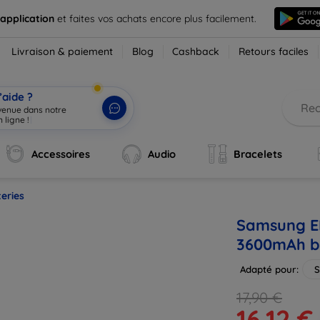
 application
et faites vos achats encore plus facilement.
Livraison & paiement
Blog
Cashback
Retours faciles
’aide ?
nvenue dans notre
 ligne !
|
Accessoires
Audio
Bracelets
eries
Samsung E
3600mAh b
Adapté pour:
S
17,90 €
16,12 €