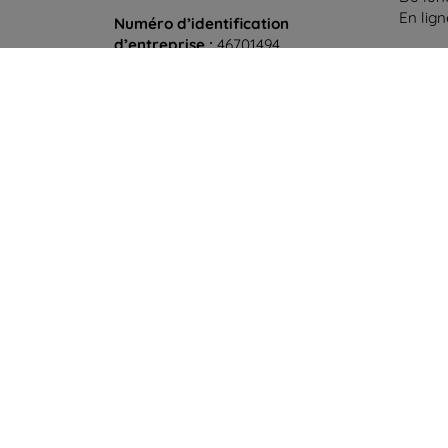
En lig
Numéro d’identification
d’entreprise :
46701494
Samedi
N° de TVA :
SK2023549671
Hors l
©
2026
top4mobile.fr. Tous droits réservés.