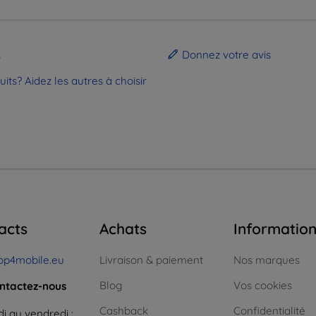
.
Donnez votre avis
ts? Aidez les autres à choisir
acts
Achats
Informatio
op4mobile.eu
Livraison & paiement
Nos marques
Blog
Vos cookies
ntactez-nous
Cashback
Confidentialité
i au vendredi :