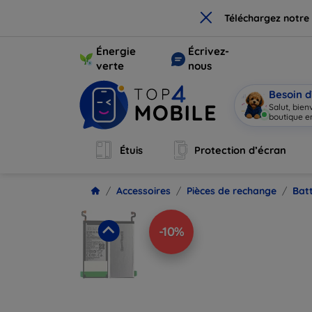
×
Téléchargez notre
Énergie
Écrivez-
verte
nous
Besoin d
Salut, bie
boutique en
Étuis
Protection d’écran
Accessoires
Pièces de rechange
Batt
-10%