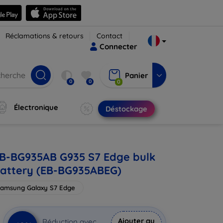
Réclamations & retours
Contact
Connecter
Panier
0
0
0
Électronique
Déstockage
B-BG935AB G935 S7 Edge bulk
attery (EB-BG935ABEG)
amsung Galaxy S7 Edge
Ajouter au
Réduction avec