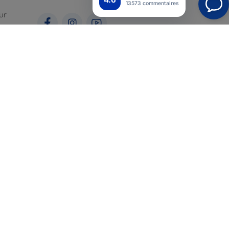
13573 commentaires
ur
ales
pour
Top4Mobile.fr
Nos boutiques