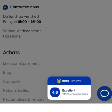
Contactez-nous
Du lundi au vendredi :
En ligne
8h00 – 16h00
Samedi et dimanche :
Hors ligne
Achats
Livraison & paiement
Blog
Cashback
Retours faciles
Excellent
4.6
13575 commentaires
Réclamations & retours
Contact