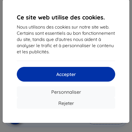
Ce site web utilise des cookies.
Nous utilisons des cookies sur notre site web.
Certains sont essentiels au bon fonctionnement
du site, tandis que d'autres nous aident à
analyser le trafic et à personnaliser le contenu
Battery Samsung EB-BN910BBEG Note 4 bulk 3220
et les publicités.
mAh (EB-BN910BBEG Note 4 bulk)
Adapté pour:
Samsung Galaxy Note 4
Accepter
16,90 €
15,20 €
Personnaliser
Prix HT
12,67 €
Rejeter
Ajouter au
Réduction avec coupon
-10%
EXTRA10
panier