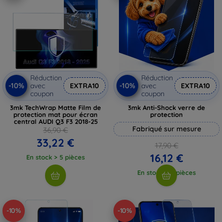
Réduction
Réduction
-10%
-10%
avec
EXTRA10
avec
EXTRA10
coupon
coupon
3mk TechWrap Matte Film de
3mk Anti-Shock verre de
protection mat pour écran
protection
central AUDI Q3 F3 2018-25
Fabriqué sur mesure
36,90 €
33,22 €
17,90 €
16,12 €
En stock > 5 pièces
En stock > 5 pièces
-10%
-10%