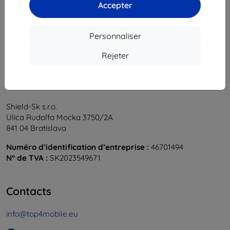
1
-
6
du total
6
.
Accepter
«
1
»
Personnaliser
Rejeter
Shield-Sk s.r.o.
Ulica Rudolfa Mocka 3750/2A
841 04 Bratislava
Numéro d’identification d’entreprise :
46701494
N° de TVA :
SK2023549671
Contacts
info@top4mobile.eu