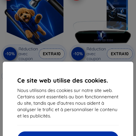
Réduction
Réduction
-10%
-10%
avec
EXTRA10
avec
EXTRA10
coupon
coupon
3mk Hammer film protecteur
3mk TechWrap Matte film de
protection pour écran central
Fabriqué sur mesure
AUDI Q3 2025-
Ce site web utilise des cookies.
48,90 €
20,90 €
44,02 €
Nous utilisons des cookies sur notre site web.
18,82 €
Certains sont essentiels au bon fonctionnement
En stock > 5 pièces
En stock 3 pièces
du site, tandis que d'autres nous aident à
analyser le trafic et à personnaliser le contenu
et les publicités.