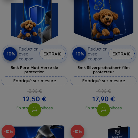
Réduction
Réduction
-10%
-10%
avec
EXTRA10
avec
EXTRA10
coupon
coupon
3mk Pure Matt Verre de
3mk Silverprotection+ film
protection
protecteur
Fabriqué sur mesure
Fabriqué sur mesure
13,90 €
19,90 €
12,50 €
17,90 €
En stock > 5 pièces
En stock > 5 pièces
-10%
-10%