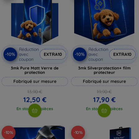
Réduction
Réduction
-10%
-10%
avec
EXTRA10
avec
EXTRA10
coupon
coupon
3mk Pure Matt Verre de
3mk Silverprotection+ film
protection
protecteur
Fabriqué sur mesure
Fabriqué sur mesure
13,90 €
19,90 €
12,50 €
17,90 €
En stock > 5 pièces
En stock > 5 pièces
-10%
-10%