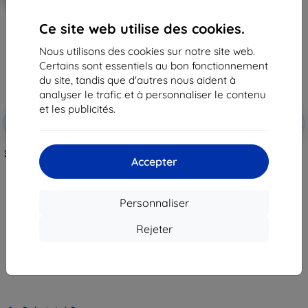
Ce site web utilise des cookies.
Nous utilisons des cookies sur notre site web.
Certains sont essentiels au bon fonctionnement
du site, tandis que d'autres nous aident à
analyser le trafic et à personnaliser le contenu
et les publicités.
Réduction
Réduction
-10%
-10%
avec
EXTRA10
avec
EXTRA10
coupon
coupon
3mk TechWrap Film de Protection
3mk TechWrap Matte Film de
Accepter
Mat pour Écran Central BMW 5
protection mat pour écran
G30 2016-20 10,25"
central BMW 5 G30 2017-20 8,8"
36,90 €
36,90 €
33,22 €
33,22 €
Personnaliser
En stock > 5 pièces
En stock > 5 pièces
Rejeter