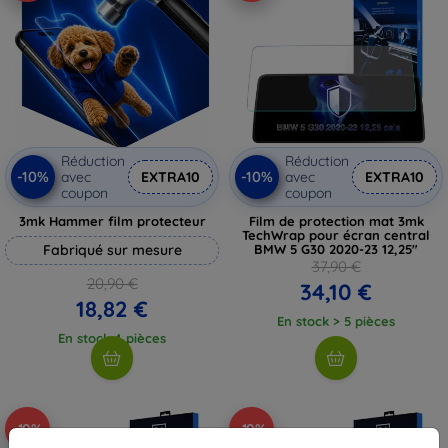
Réduction
Réduction
-10%
-10%
avec
EXTRA10
avec
EXTRA10
coupon
coupon
3mk Hammer film protecteur
Film de protection mat 3mk
TechWrap pour écran central
Fabriqué sur mesure
BMW 5 G30 2020-23 12,25"
37,90 €
20,90 €
34,10 €
18,82 €
En stock > 5 pièces
En stock 4 pièces
-10%
-10%