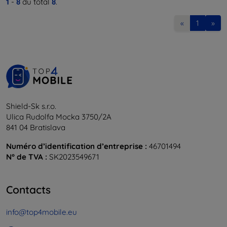
1
-
8
du total
8
.
«
1
»
Shield-Sk s.r.o.
Ulica Rudolfa Mocka 3750/2A
841 04 Bratislava
Numéro d’identification d’entreprise :
46701494
N° de TVA :
SK2023549671
Contacts
info@top4mobile.eu